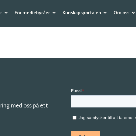
r
För mediebyråer
Kunskapsportalen
Om oss
ring med oss på ett