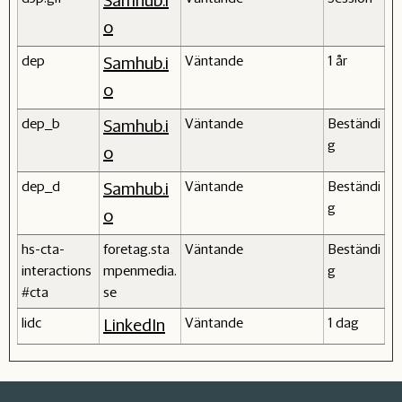
Samhub.i
o
dep
Väntande
1 år
Samhub.i
o
dep_b
Väntande
Beständi
Samhub.i
g
o
dep_d
Väntande
Beständi
Samhub.i
g
o
hs-cta-
foretag.sta
Väntande
Beständi
interactions
mpenmedia.
g
#cta
se
lidc
Väntande
1 dag
LinkedIn