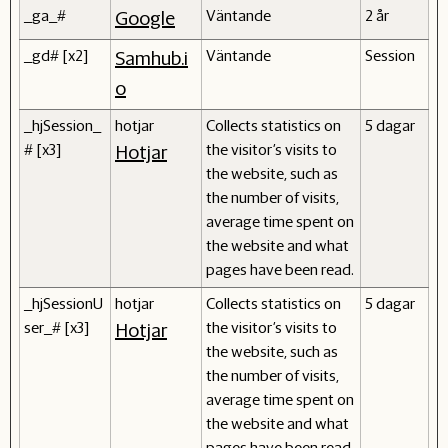
_ga_#
Väntande
2 år
Google
_gd# [x2]
Väntande
Session
Samhub.i
o
_hjSession_
hotjar
Collects statistics on
5 dagar
# [x3]
the visitor's visits to
Hotjar
the website, such as
the number of visits,
average time spent on
the website and what
pages have been read.
_hjSessionU
hotjar
Collects statistics on
5 dagar
ser_# [x3]
the visitor's visits to
Hotjar
the website, such as
the number of visits,
average time spent on
the website and what
pages have been read.