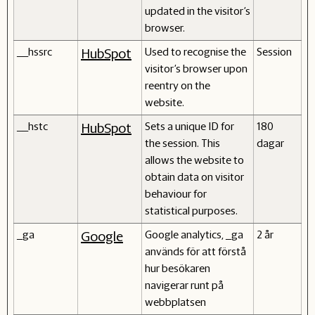
updated in the visitor's
browser.
__hssrc
Used to recognise the
Session
HubSpot
visitor's browser upon
reentry on the
website.
__hstc
Sets a unique ID for
180
HubSpot
the session. This
dagar
allows the website to
obtain data on visitor
behaviour for
statistical purposes.
_ga
Google analytics, _ga
2 år
Google
används för att förstå
hur besökaren
navigerar runt på
webbplatsen