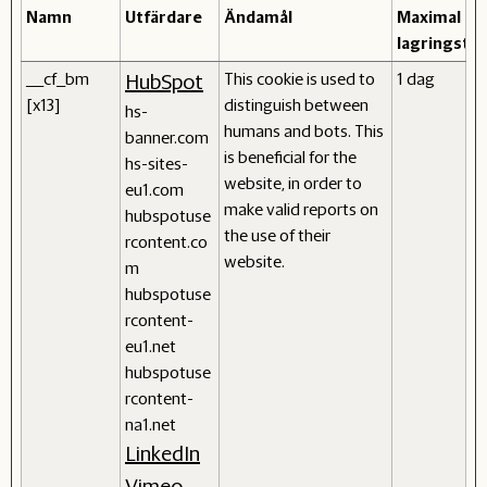
Namn
Utfärdare
Ändamål
Maximal
lagringstid
__cf_bm
This cookie is used to
1 dag
HubSpot
[x13]
distinguish between
hs-
humans and bots. This
banner.com
is beneficial for the
hs-sites-
website, in order to
eu1.com
make valid reports on
hubspotuse
the use of their
rcontent.co
website.
m
hubspotuse
rcontent-
eu1.net
hubspotuse
rcontent-
na1.net
LinkedIn
Vimeo