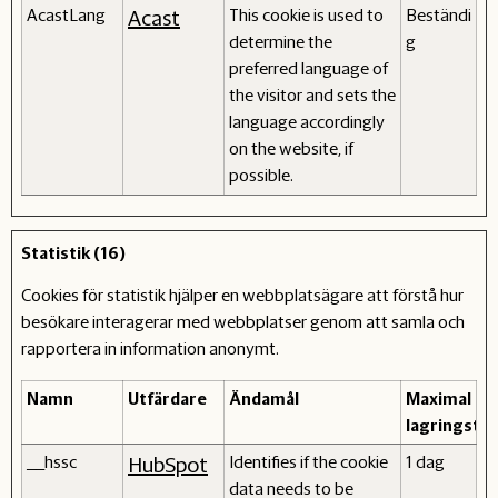
AcastLang
This cookie is used to
Beständi
Acast
determine the
g
preferred language of
the visitor and sets the
language accordingly
on the website, if
possible.
Statistik (16)
Cookies för statistik hjälper en webbplatsägare att förstå hur
besökare interagerar med webbplatser genom att samla och
rapportera in information anonymt.
Namn
Utfärdare
Ändamål
Maximal
lagringstid
__hssc
Identifies if the cookie
1 dag
HubSpot
data needs to be