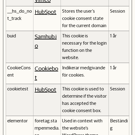
__hs_do_no
Stores the user's
Session
HubSpot
t_track
cookie consent state
for the current domain
buid
This cookie is
1 år
Samhub.i
necessary for the login
o
function on the
website.
CookieCons
Indikerar medgivande
1 år
Cookiebo
ent
för cookies.
t
cookietest
This cookie is used to
Session
HubSpot
determine if the visitor
has accepted the
cookie consent box.
elementor
foretag.sta
Used in context with
Beständi
mpenmedia.
the website's
g