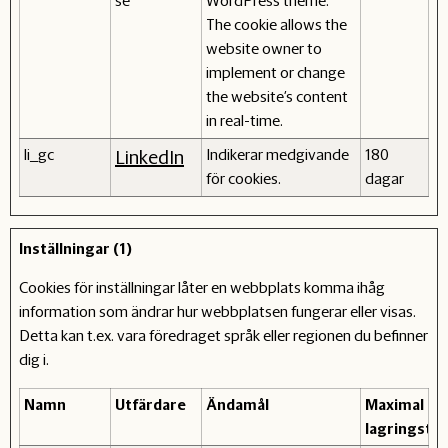
se
WordPress theme.
The cookie allows the
website owner to
implement or change
the website's content
in real-time.
li_gc
Indikerar medgivande
180
LinkedIn
för cookies.
dagar
Inställningar (1)
Cookies för inställningar låter en webbplats komma ihåg
information som ändrar hur webbplatsen fungerar eller visas.
Detta kan t.ex. vara föredraget språk eller regionen du befinner
dig i.
Namn
Utfärdare
Ändamål
Maximal
lagringstid