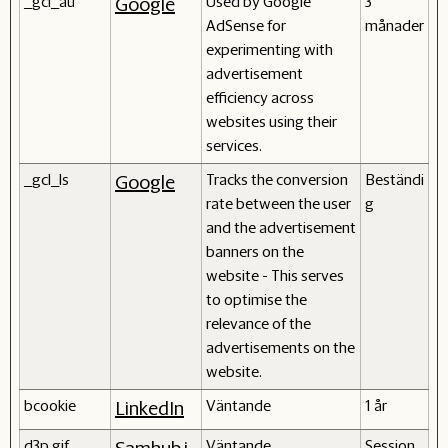
_gcl_au
Used by Google
3
Google
AdSense for
månader
experimenting with
advertisement
efficiency across
websites using their
services.
_gcl_ls
Tracks the conversion
Beständi
Google
rate between the user
g
and the advertisement
banners on the
website - This serves
to optimise the
relevance of the
advertisements on the
website.
bcookie
Väntande
1 år
LinkedIn
d3p.gif
Väntande
Session