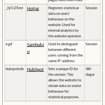
_hjTLDTest
Registers statistical
Session
Hotjar
data on users'
behaviour on the
website. Used for
internal analytics by
the website operator.
e.gif
Used to distinguish
Session
Samhub.i
between different
o
users coming from the
same IP-address.
hubspotutk
Sets a unique ID for
180
HubSpot
the session. This
dagar
allows the website to
obtain data on visitor
behaviour for
statistical purposes.