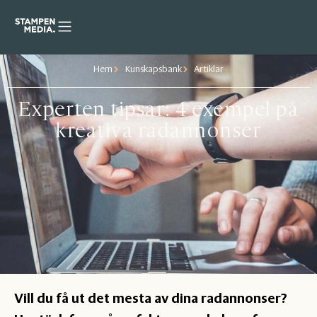
Hem
Kunskapsbank
Artiklar
Experten tipsar: 4 exempel på
kreativa radannonser
Vill du få ut det mesta av dina radannonser?