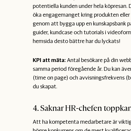
potentiella kunden under hela köpresan. 
öka engagemanget kring produkten eller tj
genom att bygga upp en kunskapsbank på 
guider, kundcase och tutorials i videofor
hemsida desto bättre har du lyckats!
KPI att mäta:
Antal besökare på din webb
samma period föregående år. Du kan även
(time on page) och avvisningsfrekvens (bo
du skapat.
4. Saknar HR-chefen toppkand
Att ha kompetenta medarbetare är viktig
högre konkurrens om de mest kvalificera