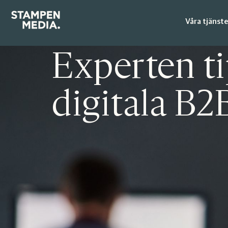
Våra tjänste
Hem
Kunskapsbank
Artiklar
Experten ti
digitala B