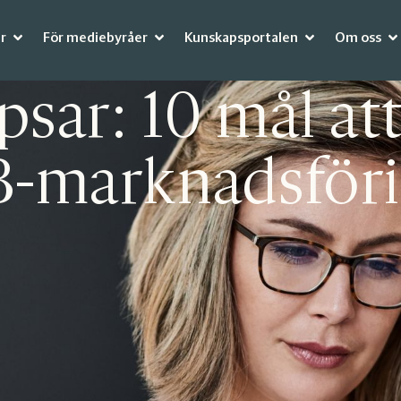
r
För mediebyråer
Kunskapsportalen
Om oss
psar: 10 mål att
2B-marknadsför