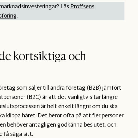
a marknadsinvesteringar? Läs
Proffsens
föring
.
de kortsiktiga och
öretag som säljer till andra företag (B2B) jämfört
atpersoner (B2C) är att det vanligtvis tar längre
Beslutsprocessen är helt enkelt längre om du ska
ka klippa håret. Det beror ofta på att fler personer
gen behöver antagligen godkänna beslutet, och
 få säga sitt.