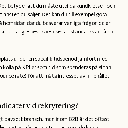
Det betyder att du måste utbilda kundkretsen och
änsten du säljer. Det kan du till exempel göra
hemsidan där du besvarar vanliga frågor, delar
mat. Ju längre besökaren sedan stannar kvar på din
plats under en specifik tidsperiod jämfört med
 kolla på KPI:er som tid som spenderas på sidan
unce rate) för att mäta intresset av innehållet
idater vid rekrytering?
t oavsett bransch, men inom B2B är det oftast
de. Därför måste du utvärdera om du lyckats