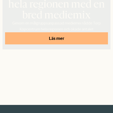
hela regionen med en
bred mediemix
Genom en målgruppsanpassad mediemix nådde Torp
Köpcentrum hela regionen och ökade antalet
Läs mer