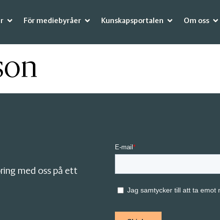
r
För mediebyråer
Kunskapsportalen
Om oss
son
ring med oss på ett