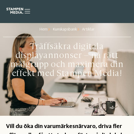
Hem
Kunskapsbank
Artiklar
Träffsäkra digitala
displayannonser – nå rätt
målgrupp och maximera din
effekt med Stampen Media!
Vill du öka din varumärkesnärvaro, driva fler