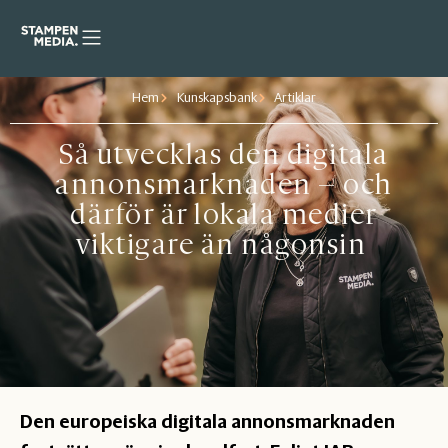
Hem
Kunskapsbank
Artiklar
Så utvecklas den digitala
annonsmarknaden – och
därför är lokala medier
viktigare än någonsin
Den europeiska digitala annonsmarknaden