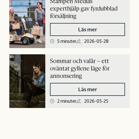
Stampen Medias
experthjälp gav fyrdubblad
försäljning
Läs mer
5 minuter
2026-05-28
Sommar och valår – ett
oväntat gyllene läge för
annonsering
Läs mer
2 minuter
2026-05-25