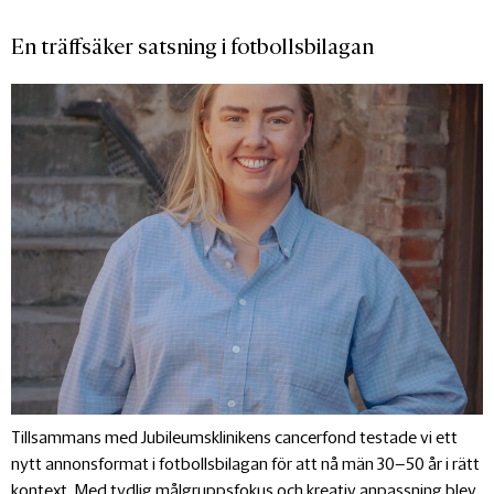
En träffsäker satsning i fotbollsbilagan
Tillsammans med Jubileumsklinikens cancerfond testade vi ett
nytt annonsformat i fotbollsbilagan för att nå män 30–50 år i rätt
kontext. Med tydlig målgruppsfokus och kreativ anpassning blev