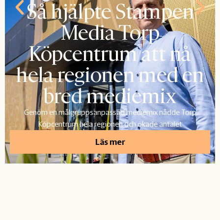
Så hjälpte Stampen
Media Torp
Köpcentrum att nå
hela regionen med en
bred mediemix
Genom en målgruppsanpassad mediemix nådde Torp
Köpcentrum hela regionen och ökade antalet
Läs mer